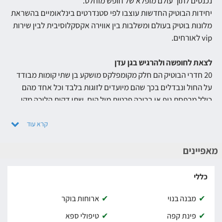
נכנסים לתוך עולם מופלא של חופש מוחלט.
יחידות הבוטיק החדשות עוצבו לפי סטנדרטים בינלאומיים בהשראת
מלונות בוטיק בעולם ומשלבות בין אווירה אקסקלוסיבית לבין שירות
vip לאורחים.
לצאת לחופשה ולהרגיש בגן עדן
20 חדרי הבוטיק הם חלק מקומפלקס מושקע בן שתי קומות מבודד
על החול ונבדלים בכך שהם מיועדים לזוגות בלבד וכל אחד מהם
כולל מרפסת נוף או בריכה פרטית מול הים, שתי דקות הליכה מקו
החוף.
כל מה שתראו מכאן זה כחול עמוק בעיניים ושקיעות מהפנטות.
פינוקים בסטנדרטים בינלאומיים
מאפיינים
החדרים של מלון בוטיק נחשולים עוצבו בהשראת הים התיכון, מרחב
נקי ולבן טובל בגווני הכחול. חלל רחב ידיים שכולל מיטה king size
כללי
עם מצעים בגוון לבן ונגיעות טורקיז שמאפשרת להשתרע בחופשיות,
מבנה בנוי
ארוחות בוקר
מולה תלוי מסך טלוויזיה led 40 אינץ', צמוד למרפסת ישנה פינת
ישיבה מסוגננת עם ספה, הדום וכורסא מפנקות.
פינת קפה
טיפולי ספא