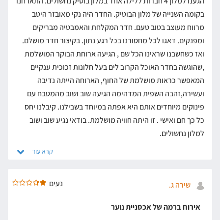
הגענו למלון 4 חברות ללילה אחד במלון בוטיק נחשולים. התארחנו
בקומה השנייה של מלון הבוטיק. החדר היה נקי מאובזר היטב
מרווח מעוצב בטוב טעם. חדר המקלחת והאמבטיה מבריקים
ומפנקים. דאגו לכל מחסורנו בכל רגע נתון. בקיצור חדר מושלם.
ואז כשחשבנו שראינו הכל שם , הגיעה ארוחת הבוקר המושלמת
,שהוגשה בחדר האוכל הקרוב לים בעל חלונות זכוכית ענקיים
המאפשר כראות מושלמת של החוף, הארוחה הייתה נדיבה
ועשירה,זהבה השפית המדהימה הגיעה שוב ושוב מהמטבח עם
פינוקים מיוחדים אותם היא אפתה במיוחד בשבילנו. קיבלנו יחס
כל כך חם ואישי . זו היתה חוויה מושלמת. בודאי נגיע שוב ושוב
למלון נחשולים.
נעים
שירה ג.
אירוח ברמה של אכסניית נוער